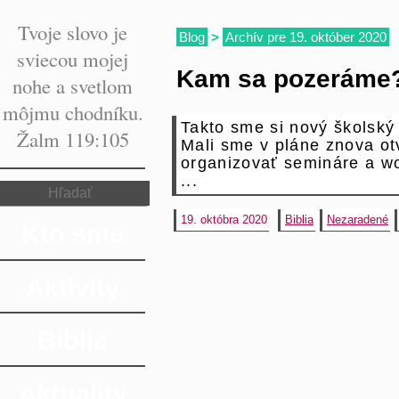
Tvoje slovo je
Blog
>
Archív pre 19. október 2020
sviecou mojej
Kam sa pozeráme
nohe a svetlom
môjmu chodníku.
Takto sme si nový školský
Žalm 119:105
Mali sme v pláne znova otv
organizovať semináre a wo
...
19. októbra 2020
Biblia
Nezaradené
Kto sme
Aktivity
Biblia
Aktuality