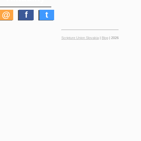
@
f
t
Scripture Union Slovakia
|
Blog
| 2026