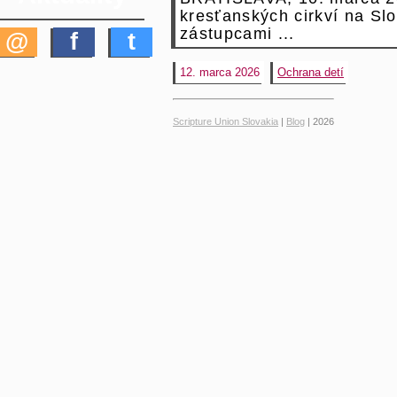
kresťanských cirkví na Sl
zástupcami ...
@
f
t
12. marca 2026
Ochrana detí
Scripture Union Slovakia
|
Blog
| 2026