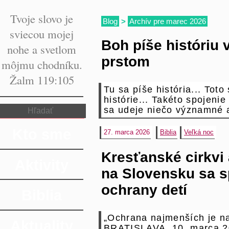
Tvoje slovo je
Blog
>
Archív pre marec 2026
sviecou mojej
Boh píše históriu 
nohe a svetlom
prstom
môjmu chodníku.
Žalm 119:105
Tu sa píše história... Toto
histórie... Takéto spojeni
sa udeje niečo významné a
Kto sme
27. marca 2026
Biblia
Veľká noc
Kresťanské cirkvi 
Aktivity
na Slovensku sa sp
ochrany detí
Biblia
„Ochrana najmenších je n
Aktuality
BRATISLAVA, 10. marca 2