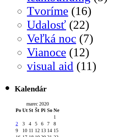
Tvoríme
(16)
Udalosť
(22)
Veľká noc
(7)
Vianoce
(12)
visual aid
(11)
Kalendár
marec 2020
Po
Ut
St
Št
Pi
So
Ne
1
2
3
4
5
6
7
8
9
10
11
12
13
14
15