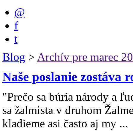
@
f
t
Blog
>
Archív pre marec 2
Naše poslanie zostáva
"Prečo sa búria národy a ľ
sa žalmista v druhom Žalme
kladieme asi často aj my ...