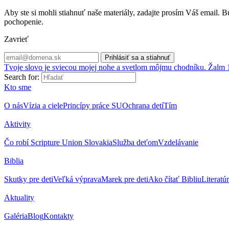
Aby ste si mohli stiahnuť naše materiály, zadajte prosím Váš email
pochopenie.
Zavrieť
Tvoje slovo je sviecou mojej nohe a svetlom môjmu chodníku. Žalm 
Search for:
Kto sme
O nás
Vízia a ciele
Princípy práce SU
Ochrana detí
Tím
Aktivity
Čo robí Scripture Union Slovakia
Služba deťom
Vzdelávanie
Biblia
Skutky pre deti
Veľká výprava
Marek pre deti
Ako čítať Bibliu
Literatú
Aktuality
Galéria
Blog
Kontakty