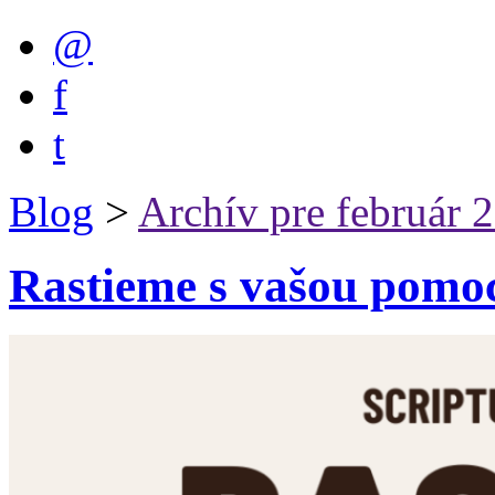
@
f
t
Blog
>
Archív pre február 
Rastieme s vašou pomo