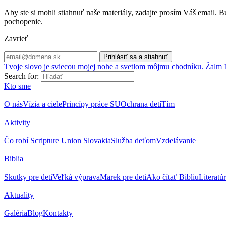
Aby ste si mohli stiahnuť naše materiály, zadajte prosím Váš email
pochopenie.
Zavrieť
Tvoje slovo je sviecou mojej nohe a svetlom môjmu chodníku. Žalm 
Search for:
Kto sme
O nás
Vízia a ciele
Princípy práce SU
Ochrana detí
Tím
Aktivity
Čo robí Scripture Union Slovakia
Služba deťom
Vzdelávanie
Biblia
Skutky pre deti
Veľká výprava
Marek pre deti
Ako čítať Bibliu
Literatú
Aktuality
Galéria
Blog
Kontakty