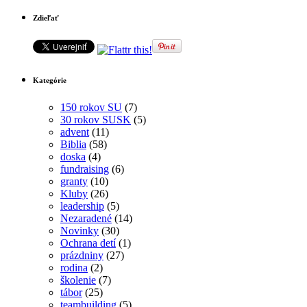
Zdieľať
Kategórie
150 rokov SU
(7)
30 rokov SUSK
(5)
advent
(11)
Biblia
(58)
doska
(4)
fundraising
(6)
granty
(10)
Kluby
(26)
leadership
(5)
Nezaradené
(14)
Novinky
(30)
Ochrana detí
(1)
prázdniny
(27)
rodina
(2)
školenie
(7)
tábor
(25)
teambuilding
(5)