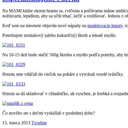
Na MAMI klube okrem hrania sa, cvičenia a počúvania máme ambíciu pr
nožnicami, lepidlom, aby sa učili trhať, krčiť a rozlišovať. Jednou
Keď som na internete objavila nové nápady na
modelovacie hmoty
, 
Potrebujete zemiakový (alebo kukuričný) škrob a tekuté mydlo.
Na 10-15 detí bude stačiť 500g škrobu a mydlo podľa potreby, aby hm
Hmotu sme vtláčali do viečok na poháre a vytvárali veselé tváričky.
Hmota sa dá skladovať v chladničke, ak vyschne, je krehká a rozpadn
Čo nového ste s deťmi vyskúšali v poslednej dobe?
15. marca 2013
Tvoríme