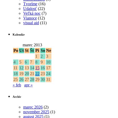
Tvoríme
(16)
Udalosť
(22)
Veľká noc
(7)
Vianoce
(12)
visual aid
(11)
Kalendár
marec 2013
Po
Ut
St
Št
Pi
So
Ne
1
2
3
4
5
6
7
8
9
10
11
12
13
14
15
16
17
18
19
20
21
22
23
24
25
26
27
28
29
30
31
« feb
apr »
Archív
marec 2026
(2)
november 2025
(1)
august 2025
(1)