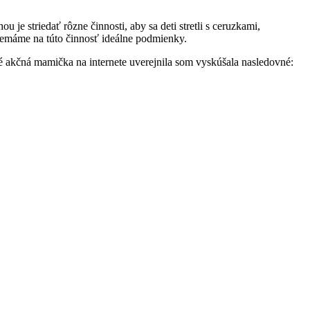
 striedať rôzne činnosti, aby sa deti stretli s ceruzkami,
 nemáme na túto činnosť ideálne podmienky.
é akčná mamička na internete uverejnila som vyskúšala nasledovné: