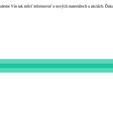
. Budeme Vás tak môcť informovať o nových materiáloch a akciách. Ďak
119:105