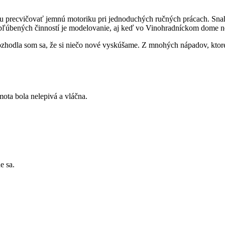
ecvičovať jemnú motoriku pri jednoduchých ručných prácach. Snahou je
 z obľúbených činností je modelovanie, aj keď vo Vinohradníckom dome
rozhodla som sa, že si niečo nové vyskúšame. Z mnohých nápadov, ktor
ota bola nelepivá a vláčna.
e sa.