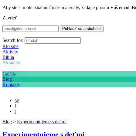
Aby ste si mohli stiahnuť naše materiály, zadajte prosím Váš email
Zavrieť
Tvoje slovo je sviecou mojej nohe a svetlom môjmu chodníku. Žalm 
Search for:
Kto sme
Aktivity
Biblia
Aktuality
Galéria
Blog
Kontakty
@
f
t
Blog
>
Experimentujeme s deťmi
Experimentujeme s deťmi