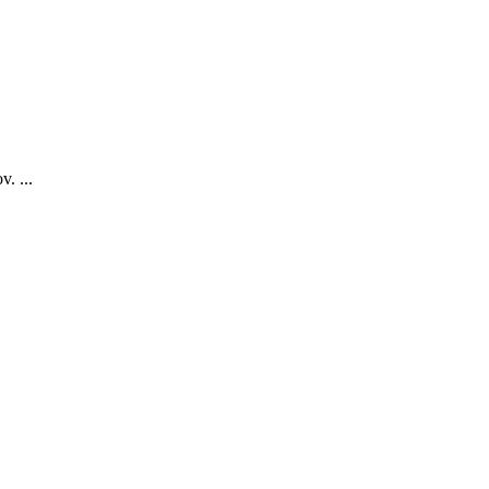
. ...