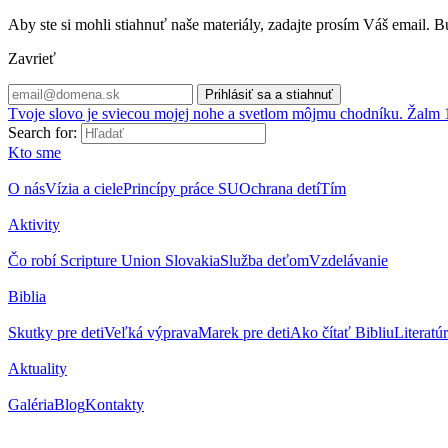
Aby ste si mohli stiahnuť naše materiály, zadajte prosím Váš email
Zavrieť
Tvoje slovo je sviecou mojej nohe a svetlom môjmu chodníku. Žalm 
Search for:
Kto sme
O nás
Vízia a ciele
Princípy práce SU
Ochrana detí
Tím
Aktivity
Čo robí Scripture Union Slovakia
Služba deťom
Vzdelávanie
Biblia
Skutky pre deti
Veľká výprava
Marek pre deti
Ako čítať Bibliu
Literatú
Aktuality
Galéria
Blog
Kontakty