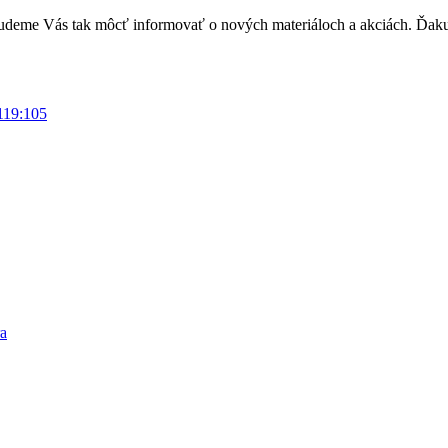
. Budeme Vás tak môcť informovať o nových materiáloch a akciách. Ďak
119:105
ra