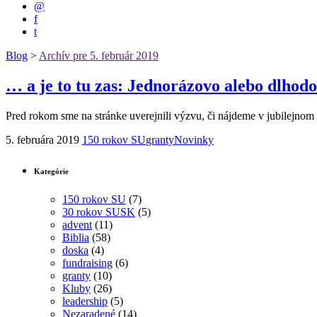
@
f
t
Blog
>
Archív pre 5. február 2019
… a je to tu zas: Jednorázovo alebo dlhod
Pred rokom sme na stránke uverejnili výzvu, či nájdeme v jubilejnom
5. februára 2019
150 rokov SU
granty
Novinky
Kategórie
150 rokov SU
(7)
30 rokov SUSK
(5)
advent
(11)
Biblia
(58)
doska
(4)
fundraising
(6)
granty
(10)
Kluby
(26)
leadership
(5)
Nezaradené
(14)