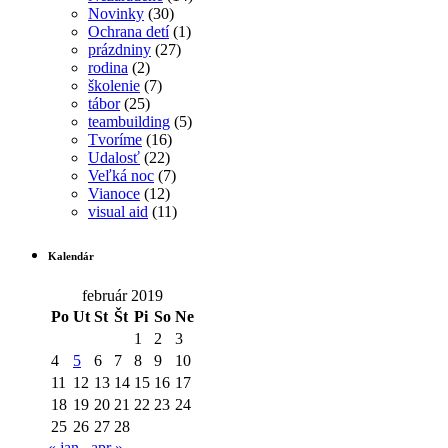
Novinky
(30)
Ochrana detí
(1)
prázdniny
(27)
rodina
(2)
školenie
(7)
tábor
(25)
teambuilding
(5)
Tvoríme
(16)
Udalosť
(22)
Veľká noc
(7)
Vianoce
(12)
visual aid
(11)
Kalendár
február 2019
Po
Ut
St
Št
Pi
So
Ne
1
2
3
4
5
6
7
8
9
10
11
12
13
14
15
16
17
18
19
20
21
22
23
24
25
26
27
28
« jan
apr »