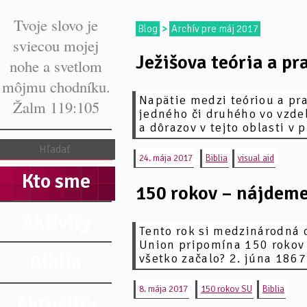
Tvoje slovo je
Blog
>
Archív pre máj 2017
sviecou mojej
Ježišova teória a pr
nohe a svetlom
môjmu chodníku.
Napätie medzi teóriou a pra
Žalm 119:105
jedného či druhého vo vzdel
a dôrazov v tejto oblasti v p
24. mája 2017
Biblia
visual aid
Kto sme
150 rokov – nájdeme
Aktivity
Tento rok si medzinárodná 
Union pripomína 150 rokov 
Biblia
všetko začalo? 2. júna 1867 
8. mája 2017
150 rokov SU
Biblia
Aktuality