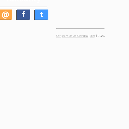
@
f
t
Scripture Union Slovakia
|
Blog
| 2026