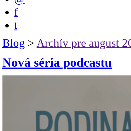
f
t
Blog
>
Archív pre august 2
Nová séria podcastu