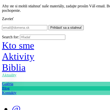
Aby ste si mohli stiahnuť naše materiály, zadajte prosím Váš email
pochopenie.
Zavrieť
Tvoje slovo je sviecou mojej nohe a svetlom môjmu chodníku. Žalm 
Search for:
Kto sme
Aktivity
Biblia
Aktuality
Galéria
Blog
Kontakty
@