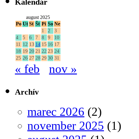
Kalendár
august 2025
Po
Ut
St
Št
Pi
So
Ne
1
2
3
4
5
6
7
8
9
10
11
12
13
14
15
16
17
18
19
20
21
22
23
24
25
26
27
28
29
30
31
« feb
nov »
Archív
marec 2026
(2)
november 2025
(1)