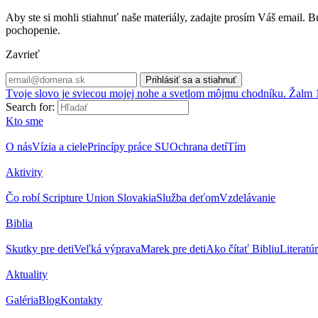
Aby ste si mohli stiahnuť naše materiály, zadajte prosím Váš email
pochopenie.
Zavrieť
Tvoje slovo je sviecou mojej nohe a svetlom môjmu chodníku. Žalm 
Search for:
Kto sme
O nás
Vízia a ciele
Princípy práce SU
Ochrana detí
Tím
Aktivity
Čo robí Scripture Union Slovakia
Služba deťom
Vzdelávanie
Biblia
Skutky pre deti
Veľká výprava
Marek pre deti
Ako čítať Bibliu
Literatú
Aktuality
Galéria
Blog
Kontakty