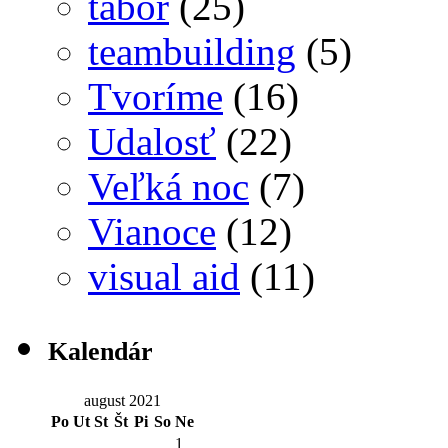
tábor
(25)
teambuilding
(5)
Tvoríme
(16)
Udalosť
(22)
Veľká noc
(7)
Vianoce
(12)
visual aid
(11)
Kalendár
august 2021
Po
Ut
St
Št
Pi
So
Ne
1