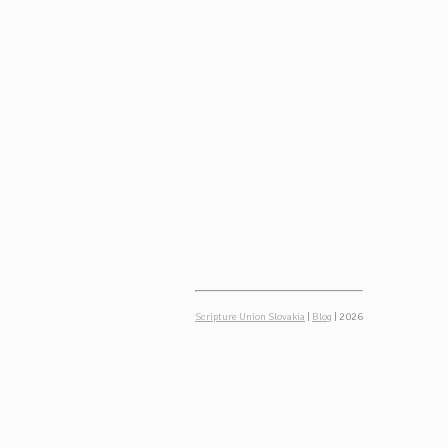
Scripture Union Slovakia
|
Blog
| 2026