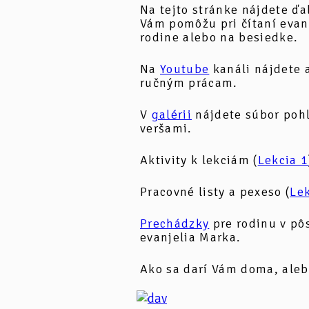
Na tejto stránke nájdete ďa
Vám pomôžu pri čítaní evan
rodine alebo na besiedke.
Na
Youtube
kanáli nájdete 
ručným prácam.
V
galérii
nájdete súbor pohľ
veršami.
Aktivity k lekciám (
Lekcia 1
Pracovné listy a pexeso (
Lek
Prechádzky
pre rodinu v pô
evanjelia Marka.
Ako sa darí Vám doma, aleb