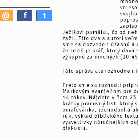
mnoho 
vnieso
svojho
@
f
t
popros
zapiso
Ježišovi pamätal, čo od neh
zažil. Títo dvaja autori veľ
sme sa dozvedeli úžasnú a 
že Ježiš je kráľ, ktorý dáva 
výkupné za mnohých (10:45
Táto správa ale rozhodne ni
Preto sme sa rozhodli pripr
Markovým evanjeliom pre de
14 rokov. Nájdete v ňom 23 
krátky pracovný list, ktorý 
omaľovánka, jednoduchú ak
rúk, výklad biblického text
vysvetlivky náročnejších po
diskusiu.