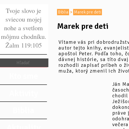
Tvoje slovo je
Biblia
>
Marek pre deti
sviecou mojej
Marek pre deti
nohe a svetlom
môjmu chodníku.
Vítame vás pri dobrodružstv
Žalm 119:105
autor tejto knihy, evanjelis
apoštol Peter. Podľa toho, 
dávnej histórie, sa títo dva
rozhodli zapísať príbeh o ži
muža, ktorý zmenil ich živo
Kto sme
Ján Ma
časoch
Aktivity
chodil
Ježišo
dokonc
Biblia
práve 
odohra
večera
Aktuality