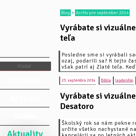
Tvoje slovo je
Blog
>
Archív pre september 2014
sviecou mojej
Vyrábate si vizuáln
nohe a svetlom
teľa
môjmu chodníku.
Žalm 119:105
Posledne sme si vyrábali s
ozaj, podarili sa? K tejto č
však patrí aj Zlaté teľa. Keď
Kto sme
23. septembra 2014
Biblia
leadership
Vyrábate si vizuáln
Aktivity
Desatoro
Biblia
Školský rok sa nám pekne r
určite všetko nachystané na
Aktuality
kancelárii sa po letných akti