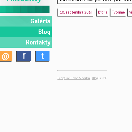
10. septembra 2014
Biblia
Tvoríme
v
Galéria
Blog
Kontakty
@
f
t
Scripture Union Slovakia
|
Blog
| 2026